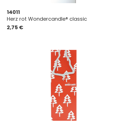
14011
Herz rot Wondercandle® classic
2,75
€