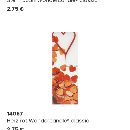
Stern 505N Wondercandle® classic
2,75
€
14057
Herz rot Wondercandle® classic
2,75
€