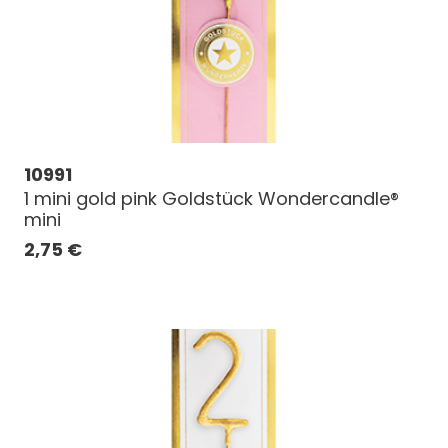
10991
1 mini gold pink Goldstück Wondercandle®
mini
2,75
€