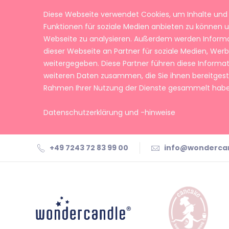
Diese Webseite verwendet Cookies, um Inhalte und 
Funktionen für soziale Medien anbieten zu können u
Webseite zu analysieren. Außerdem werden Inform
dieser Webseite an Partner für soziale Medien, We
weitergegeben. Diese Partner führen diese Informa
weiteren Daten zusammen, die Sie ihnen bereitgeste
Rahmen Ihrer Nutzung der Dienste gesammelt habe
Datenschutzerklärung und -hinweise
+49 7243 72 83 99 00
info@wonderca