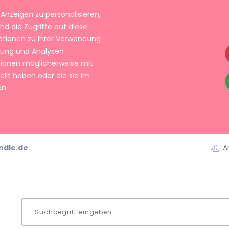
Anzeigen zu personalisieren,
nd die Zugriffe auf diese
ationen zu Ihrer Verwendung
rbung und Analysen
tionen möglicherweise mit
llt haben oder die sie im
n.
ndle.de
A